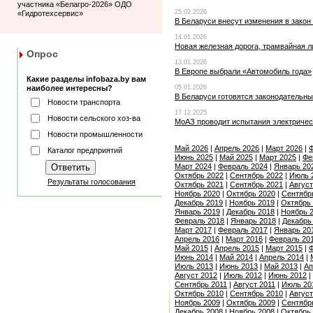
участника «Белагро-2026» ОДО
25.02.2026
«Гидротехсервис»
В Беларуси внесут изменения в закон
14.01.2026
Новая железная дорога, трамвайная л
Опрос
13.01.2026
В Европе выбрали «Автомобиль года»
Какие разделы infobaza.by вам
наиболее интересны?
05.01.2026
В Беларуси готовятся законодательн
Новости транспорта
17.12.2025
Новости сельского хоз-ва
МоАЗ проводит испытания электричес
Новости промышленности
Май 2026
|
Апрель 2026
|
Март 2026
|
Ф
Каталог предприятий
Июнь 2025
|
Май 2025
|
Март 2025
|
Фе
Март 2024
|
Февраль 2024
|
Январь 20
Октябрь 2022
|
Сентябрь 2022
|
Июль 
Результаты голосования
Октябрь 2021
|
Сентябрь 2021
|
Август
Ноябрь 2020
|
Октябрь 2020
|
Сентябр
Декабрь 2019
|
Ноябрь 2019
|
Октябрь
Январь 2019
|
Декабрь 2018
|
Ноябрь 
Февраль 2018
|
Январь 2018
|
Декабрь
Март 2017
|
Февраль 2017
|
Январь 20
Апрель 2016
|
Март 2016
|
Февраль 20
Май 2015
|
Апрель 2015
|
Март 2015
|
Ф
Июнь 2014
|
Май 2014
|
Апрель 2014
|
Июль 2013
|
Июнь 2013
|
Май 2013
|
Ап
Август 2012
|
Июль 2012
|
Июнь 2012
|
Сентябрь 2011
|
Август 2011
|
Июль 20
Октябрь 2010
|
Сентябрь 2010
|
Август
Ноябрь 2009
|
Октябрь 2009
|
Сентябр
Декабрь 2008
|
Ноябрь 2008
|
Октябрь