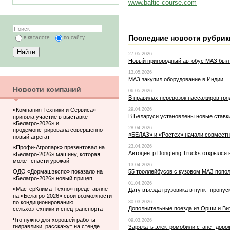
www.baltic-course.com
Последние новости рубрик
в каталоге
по сайту
27.05.2026
Новый пригородный автобус МАЗ был 
13.05.2026
МАЗ закупил оборудование в Индии
Новости компаний
06.05.2026
В правилах перевозок пассажиров гря
«Компания Техники и Сервиса»
29.04.2026
В Беларуси установлены новые ставк
приняла участие в выставке
«Белагро-2026» и
28.04.2026
продемонстрировала совершенно
«БЕЛАЗ» и «Ростех» начали совместн
новый агрегат
23.04.2026
«Профи-Агропарк» презентовал на
Автоцентр Dongfeng Trucks открылся
«Белагро-2026» машину, которая
может спасти урожай
13.04.2026
ОДО «Дормашэкспо» показало на
55 троллейбусов с кузовом МАЗ попо
«Белагро-2026» новый прицеп
01.04.2026
«МастерКлиматТехно» представляет
Дату въезда грузовика в пункт пропус
на «Белагро-2026» свои возможности
по кондиционированию
30.03.2026
Дополнительные поезда из Орши и Вит
сельхозтехники и спецтранспорта
Что нужно для хорошей работы
09.03.2026
гидравлики, расскажут на стенде
Заряжать электромобили станет доро