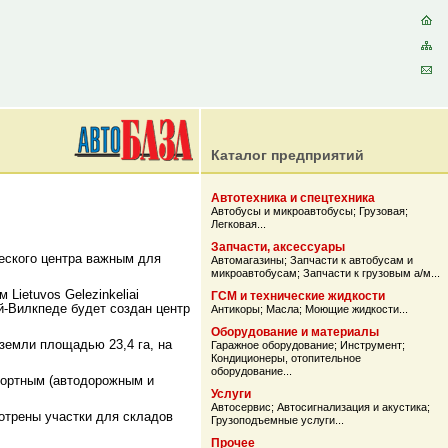
Каталог предприятий
Автотехника и спецтехника
Автобусы и микроавтобусы
;
Грузовая
;
Легковая
...
Запчасти, аксессуары
еского центра важным для
Автомагазины
;
Запчасти к автобусам и
микроавтобусам
;
Запчасти к грузовым а/м
...
ietuvos Gelezinkeliai
ГСМ и технические жидкости
й-Вилкпеде будет создан центр
Антикоры
;
Масла
;
Моющие жидкости
...
Оборудование и материалы
земли площадью 23,4 га, на
Гаражное оборудование
;
Инструмент
;
Кондиционеры, отопительное
оборудование
...
портным (автодорожным и
Услуги
Автосервис
;
Автосигнализация и акустика
;
отрены участки для складов
Грузоподъемные услуги
...
Прочее