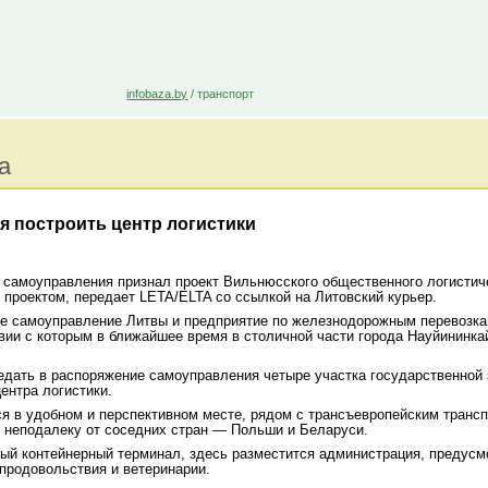
infobaza.by
/
транспорт
а
я построить центр логистики
 самоуправления признал проект Вильнюсского общественного логистич
проектом, передает LETA/ELTA со ссылкой на Литовский курьер.
е самоуправление Литвы и предприятие по железнодорожным перевозкам L
твии с которым в ближайшее время в столичной части города Науйининка
едать в распоряжение самоуправления четыре участка государственной 
ентра логистики.
ся в удобном и перспективном месте, рядом с трансъевропейским транс
 неподалеку от соседних стран — Польши и Беларуси.
ный контейнерный терминал, здесь разместится администрация, предусм
 продовольствия и ветеринарии.