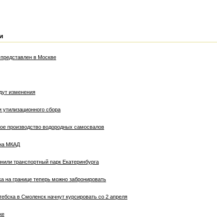
и
представлен в Москве
дут изменения
и утилизационного сбора
ое производство водородных самосвалов
 на МКАД
лнили транспортный парк Екатеринбурга
ка на границе теперь можно забронировать
ебска в Смоленск начнут курсировать со 2 апреля
же