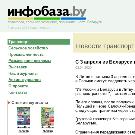
7 августа 2026 года, пятница
Транспорт
Новости транспорт
Сельское хозяйство
Промышленность
Размещение рекламы
С 3 апреля из Беларуси
Выставки
03.04.2020
Наши журналы
В Литве с пятницы 3 апреля вст
Архив журналов
и Польши смогут следовать чер
О проекте
"Из России и Беларуси в Литву 
Контакты
распространяется", - сказал а
По его словам, после полуночи
Свежие журналы
Польшей и через Салочяй-Гренц
следующих транзитом через стр
Грузовой транспорт без огранич
Беларусью.
АвтоБаза
АгроБаза
№06/26
№08/26
Ограничения передвижения связ