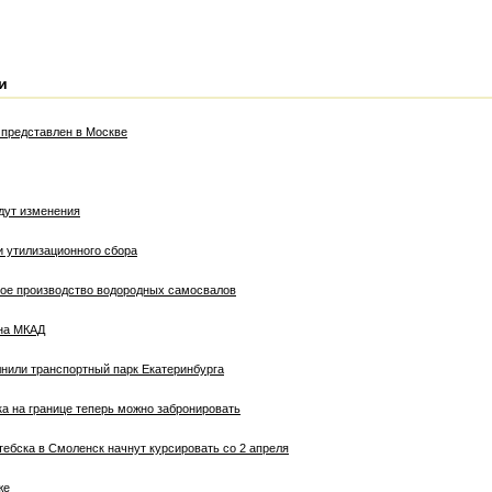
и
представлен в Москве
дут изменения
и утилизационного сбора
ое производство водородных самосвалов
 на МКАД
лнили транспортный парк Екатеринбурга
ка на границе теперь можно забронировать
ебска в Смоленск начнут курсировать со 2 апреля
же