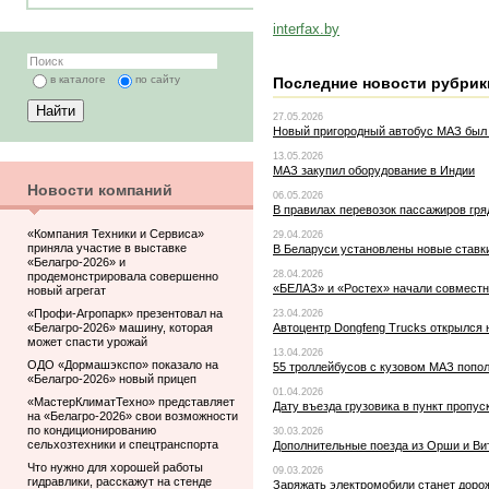
interfax.by
в каталоге
по сайту
Последние новости рубрик
27.05.2026
Новый пригородный автобус МАЗ был 
13.05.2026
МАЗ закупил оборудование в Индии
Новости компаний
06.05.2026
В правилах перевозок пассажиров гря
«Компания Техники и Сервиса»
29.04.2026
приняла участие в выставке
В Беларуси установлены новые ставк
«Белагро-2026» и
28.04.2026
продемонстрировала совершенно
«БЕЛАЗ» и «Ростех» начали совместн
новый агрегат
«Профи-Агропарк» презентовал на
23.04.2026
«Белагро-2026» машину, которая
Автоцентр Dongfeng Trucks открылся
может спасти урожай
13.04.2026
ОДО «Дормашэкспо» показало на
55 троллейбусов с кузовом МАЗ попо
«Белагро-2026» новый прицеп
01.04.2026
«МастерКлиматТехно» представляет
Дату въезда грузовика в пункт пропус
на «Белагро-2026» свои возможности
по кондиционированию
30.03.2026
сельхозтехники и спецтранспорта
Дополнительные поезда из Орши и Вит
Что нужно для хорошей работы
09.03.2026
гидравлики, расскажут на стенде
Заряжать электромобили станет доро