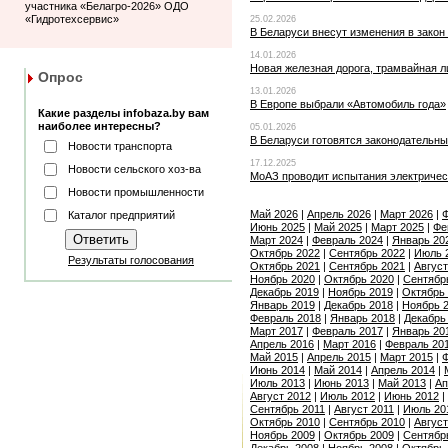
участника «Белагро-2026» ОДО
«Гидротехсервис»
25.02.2026
В Беларуси внесут изменения в закон
14.01.2026
Новая железная дорога, трамвайная л
Опрос
13.01.2026
В Европе выбрали «Автомобиль года»
Какие разделы infobaza.by вам
наиболее интересны?
05.01.2026
В Беларуси готовятся законодательн
Новости транспорта
17.12.2025
Новости сельского хоз-ва
МоАЗ проводит испытания электричес
Новости промышленности
Май 2026
|
Апрель 2026
|
Март 2026
|
Ф
Каталог предприятий
Июнь 2025
|
Май 2025
|
Март 2025
|
Фе
Март 2024
|
Февраль 2024
|
Январь 20
Октябрь 2022
|
Сентябрь 2022
|
Июль 
Результаты голосования
Октябрь 2021
|
Сентябрь 2021
|
Август
Ноябрь 2020
|
Октябрь 2020
|
Сентябр
Декабрь 2019
|
Ноябрь 2019
|
Октябрь
Январь 2019
|
Декабрь 2018
|
Ноябрь 
Февраль 2018
|
Январь 2018
|
Декабрь
Март 2017
|
Февраль 2017
|
Январь 20
Апрель 2016
|
Март 2016
|
Февраль 20
Май 2015
|
Апрель 2015
|
Март 2015
|
Ф
Июнь 2014
|
Май 2014
|
Апрель 2014
|
Июль 2013
|
Июнь 2013
|
Май 2013
|
Ап
Август 2012
|
Июль 2012
|
Июнь 2012
|
Сентябрь 2011
|
Август 2011
|
Июль 20
Октябрь 2010
|
Сентябрь 2010
|
Август
Ноябрь 2009
|
Октябрь 2009
|
Сентябр