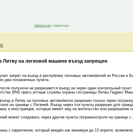
infobaza.by
/
транспорт
а
 в Литву на легковой машине въезд запрещен
упил запрет на въезд в республику легковых автомобилей из России и 
ез два пограничных пункта.
после полуночи не разрешается въезд ни через один контрольный пункт. 
гентству BNS пресс-атташе службы охраны госграницы Литвы Гедрюс Миш
 въезд в Литву на легковых автомобилях разрешен только через погранп
тале на границе с Латвией. Въезд через эти пункты разрешен для гражд
ану и иностранцев, которые имеют вид на жительство или разрешение на
ений может следовать через другие пункты погранконтроля на границе с
аны с карантином, который введён как минимум до 13 апреля, возможно,