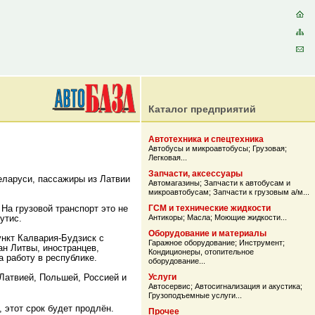
Каталог предприятий
Автотехника и спецтехника
Автобусы и микроавтобусы
;
Грузовая
;
Легковая
...
Запчасти, аксессуары
Беларуси, пассажиры из Латвии
Автомагазины
;
Запчасти к автобусам и
микроавтобусам
;
Запчасти к грузовым а/м
...
На грузовой транспорт это не
ГСМ и технические жидкости
утис.
Антикоры
;
Масла
;
Моющие жидкости
...
Оборудование и материалы
ункт Калвария-Будзиск с
Гаражное оборудование
;
Инструмент
;
ан Литвы, иностранцев,
Кондиционеры, отопительное
 работу в республике.
оборудование
...
 Латвией, Польшей, Россией и
Услуги
Автосервис
;
Автосигнализация и акустика
;
Грузоподъемные услуги
...
 этот срок будет продлён.
Прочее