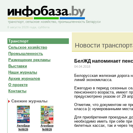
8 августа 2026 года, суббота
Транспорт
Новости транспорт
Сельское хозяйство
Промышленность
Размещение рекламы
БелЖД напоминает пенси
Выставки
04.04.2018
Наши журналы
Белорусская железная дорога н
Архив журналов
линий экономкласса.
О проекте
Ежегодно в период сезонных се
Контакты
пенсионного возраста, имеют п
предусмотрено указом от 29 ап
Свежие журналы
Отметим, что документом не пр
класса (с нумерованными местам
Для приобретения проездных до
необходимо иметь при себе при
билетных кассах, так и через 
АвтоБаза
АгроБаза
№06/26
№08/26