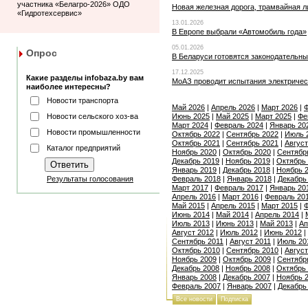
участника «Белагро-2026» ОДО
Новая железная дорога, трамвайная л
«Гидротехсервис»
13.01.2026
В Европе выбрали «Автомобиль года»
05.01.2026
Опрос
В Беларуси готовятся законодательн
17.12.2025
Какие разделы infobaza.by вам
МоАЗ проводит испытания электричес
наиболее интересны?
Новости транспорта
Май 2026
|
Апрель 2026
|
Март 2026
|
Ф
Новости сельского хоз-ва
Июнь 2025
|
Май 2025
|
Март 2025
|
Фе
Март 2024
|
Февраль 2024
|
Январь 20
Новости промышленности
Октябрь 2022
|
Сентябрь 2022
|
Июль 
Октябрь 2021
|
Сентябрь 2021
|
Август
Каталог предприятий
Ноябрь 2020
|
Октябрь 2020
|
Сентябр
Декабрь 2019
|
Ноябрь 2019
|
Октябрь
Январь 2019
|
Декабрь 2018
|
Ноябрь 
Результаты голосования
Февраль 2018
|
Январь 2018
|
Декабрь
Март 2017
|
Февраль 2017
|
Январь 20
Апрель 2016
|
Март 2016
|
Февраль 20
Май 2015
|
Апрель 2015
|
Март 2015
|
Ф
Июнь 2014
|
Май 2014
|
Апрель 2014
|
Июль 2013
|
Июнь 2013
|
Май 2013
|
Ап
Август 2012
|
Июль 2012
|
Июнь 2012
|
Сентябрь 2011
|
Август 2011
|
Июль 20
Октябрь 2010
|
Сентябрь 2010
|
Август
Ноябрь 2009
|
Октябрь 2009
|
Сентябр
Декабрь 2008
|
Ноябрь 2008
|
Октябрь
Январь 2008
|
Декабрь 2007
|
Ноябрь 
Февраль 2007
|
Январь 2007
|
Декабрь
Все новости
Подписка