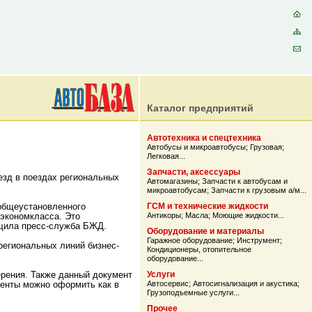
Каталог предприятий
Автотехника и спецтехника
Автобусы и микроавтобусы
;
Грузовая
;
Легковая
...
Запчасти, аксессуары
езд в поездах региональных
Автомагазины
;
Запчасти к автобусам и
микроавтобусам
;
Запчасти к грузовым а/м
...
 общеустановленного
ГСМ и технические жидкости
 экономкласса. Это
Антикоры
;
Масла
;
Моющие жидкости
...
бщила пресс-служба БЖД.
Оборудование и материалы
Гаражное оборудование
;
Инструмент
;
региональных линий бизнес-
Кондиционеры, отопительное
оборудование
...
ерения. Также данный документ
Услуги
менты можно оформить как в
Автосервис
;
Автосигнализация и акустика
;
Грузоподъемные услуги
...
Прочее