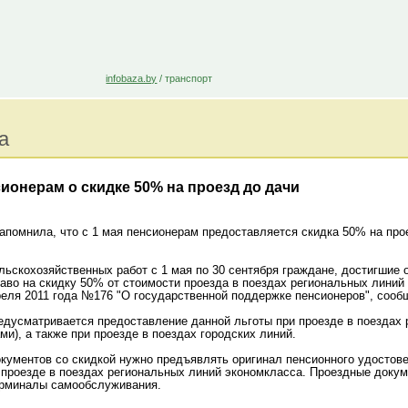
infobaza.by
/
транспорт
а
онерам о скидке 50% на проезд до дачи
апомнила, что с 1 мая пенсионерам предоставляется скидка 50% на про
льскохозяйственных работ с 1 мая по 30 сентября граждане, достигшие
раво на скидку 50% от стоимости проезда в поездах региональных линий
реля 2011 года №176 "О государственной поддержке пенсионеров", соо
едусматривается предоставление данной льготы при проезде в поездах 
и), а также при проезде в поездах городских линий.
кументов со скидкой нужно предъявлять оригинал пенсионного удостов
 проезде в поездах региональных линий экономкласса. Проездные доку
терминалы самообслуживания.