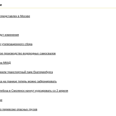
и
представлен в Москве
дут изменения
и утилизационного сбора
ое производство водородных самосвалов
 на МКАД
лнили транспортный парк Екатеринбурга
ка на границе теперь можно забронировать
ебска в Смоленск начнут курсировать со 2 апреля
же
 о перевозке опасных грузов