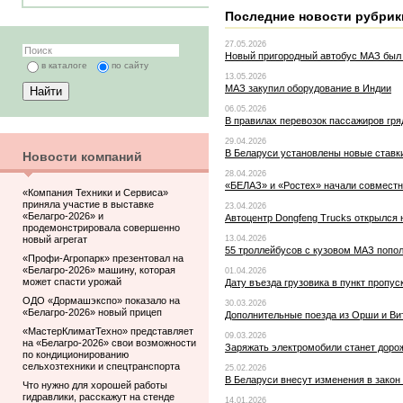
Последние новости рубрик
27.05.2026
Новый пригородный автобус МАЗ был 
в каталоге
по сайту
13.05.2026
МАЗ закупил оборудование в Индии
06.05.2026
В правилах перевозок пассажиров гря
29.04.2026
В Беларуси установлены новые ставк
Новости компаний
28.04.2026
«БЕЛАЗ» и «Ростех» начали совместн
«Компания Техники и Сервиса»
приняла участие в выставке
23.04.2026
«Белагро-2026» и
Автоцентр Dongfeng Trucks открылся
продемонстрировала совершенно
новый агрегат
13.04.2026
55 троллейбусов с кузовом МАЗ попо
«Профи-Агропарк» презентовал на
«Белагро-2026» машину, которая
01.04.2026
может спасти урожай
Дату въезда грузовика в пункт пропус
ОДО «Дормашэкспо» показало на
30.03.2026
«Белагро-2026» новый прицеп
Дополнительные поезда из Орши и Вит
«МастерКлиматТехно» представляет
09.03.2026
на «Белагро-2026» свои возможности
Заряжать электромобили станет доро
по кондиционированию
сельхозтехники и спецтранспорта
25.02.2026
В Беларуси внесут изменения в закон
Что нужно для хорошей работы
гидравлики, расскажут на стенде
14.01.2026