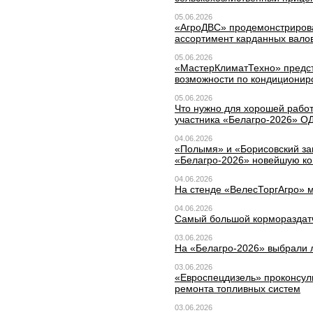
05.06.2026
«АгроДВС» продемонстриров
ассортимент карданных вало
05.06.2026
«МастерКлиматТехно» предст
возможности по кондиционир
05.06.2026
Что нужно для хорошей работ
участника «Белагро-2026» О
04.06.2026
«Полымя» и «Борисовский за
«Белагро-2026» новейшую ко
04.06.2026
На стенде «ВелесТоргАгро» м
04.06.2026
Самый большой кормораздатч
03.06.2026
На «Белагро-2026» выбрали
03.06.2026
«Евроспецдизель» проконсуль
ремонта топливных систем
03.06.2026