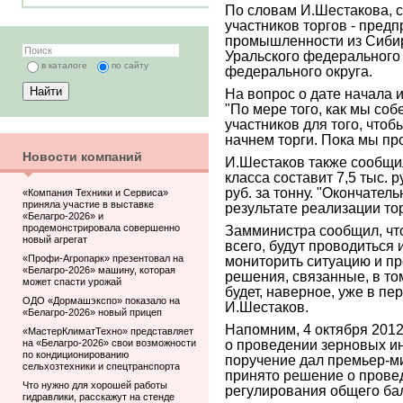
По словам И.Шестакова, с
участников торгов - пред
промышленности из Сибир
Уральского федерального 
в каталоге
по сайту
федерального округа.
На вопрос о дате начала 
"По мере того, как мы со
участников для того, что
начнем торги. Пока мы про
Новости компаний
И.Шестаков также сообщил,
класса составит 7,5 тыс. ру
руб. за тонну. "Окончател
«Компания Техники и Сервиса»
приняла участие в выставке
результате реализации тор
«Белагро-2026» и
продемонстрировала совершенно
Замминистра сообщил, чт
новый агрегат
всего, будут проводиться 
«Профи-Агропарк» презентовал на
мониторить ситуацию и пр
«Белагро-2026» машину, которая
решения, связанные, в том
может спасти урожай
будет, наверное, уже в пер
ОДО «Дормашэкспо» показало на
И.Шестаков.
«Белагро-2026» новый прицеп
Напомним, 4 октября 2012
«МастерКлиматТехно» представляет
о проведении зерновых и
на «Белагро-2026» свои возможности
по кондиционированию
поручение дал премьер-м
сельхозтехники и спецтранспорта
принято решение о прове
Что нужно для хорошей работы
регулирования общего бал
гидравлики, расскажут на стенде