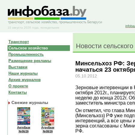
infoba
10 августа 2026 года, понедельник
Транспорт
Новости сельского
Сельское хозяйство
Промышленность
Размещение рекламы
Минсельхоз РФ: Зе
Выставки
начаться 23 октябр
Наши журналы
05.10.2012
Архив журналов
О проекте
Зерновые интервенции в Р
октября 2012г., планирует
Контакты
неделю до конца 2012г. О
Свежие журналы
заместитель министра сел
Он отметил, что глава Ми
(Минсельхоз) РФ уже под
интервенций, а все цены
зерна согласованы с Мин
АвтоБаза
АгроБаза
РФ.
№06/26
№08/26