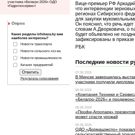
участника «Белагро-2026» ОДО
Вице-премьер РФ Аркадий
«Гидротехсервис»
что интервенции зерновых
регионах Сибирского фед
для закупки мукомольным
Опрос
Он пояснил, что речь идет 
словам А.Дворковича, о п
будет объявлено не поздне
Какие разделы infobaza.by вам
наиболее интересны?
зафиксированы в приказе 
Новости транспорта
РБК
Новости сельского хоз-ва
Новости промышленности
Последние новости р
Каталог предприятий
07.06.2026
В Минске завершилась выста
Результаты голосования
участники получили дипломы
06.06.2026
«Компания Техники и Сервиса
«Белагро-2026» и продемонс
06.06.2026
«Профи-Агропарк» презентов
может спасти урожай
06.06.2026
ОДО «Дормашэкспо» показал
сельскохозяйственный прице