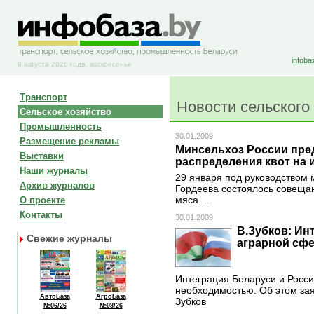
infoba
9 августа 2026 года, воскресенье
Транспорт
Новости сельского
Сельское хозяйство
Промышленность
30.01.2009
Размещение рекламы
Минсельхоз России пре
Выставки
распределения квот на 
Наши журналы
29 января под руководством 
Архив журналов
Гордеева состоялось совеща
О проекте
мяса ...
Контакты
30.01.2009
В.Зубков: Ин
Свежие журналы
аграрной сф
Интеграция Беларуси и Росси
необходимостью. Об этом за
АвтоБаза
АгроБаза
Зубков
№06/26
№08/26