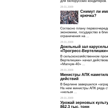
для белорусских кондитеров.
28.01.2009
Снимут ли им
крючка?
Согласно плану первоочеред
экономики, государство в бл
ограничения на ...
28.01.2009
Доильный зал карусельн
«Прогресс-Вертелишки»
В сельскохозяйственном про
Вертелишки» начал действова
«Магнум-40» ...
28.01.2009
Министры АПК наметили
действий
В Берлине завершился «агра
На нем министры АПК ряда ст
«нельзя ...
28.01.2009
Урожай зерновых культу
862,3 тыс. тонн