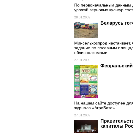
По первоначальным данным Де
урожай зерновых культур сост
28.01.2009
Беларусь гот
Минсельхозпрод настаивает, 
задание по посевным площад
облисполкомами ...
27.01.2009
Февральский 
На нашем сайте доступен дл
журнала «АгроБаза».
27.01.2009
Правительст
капиталы Рос