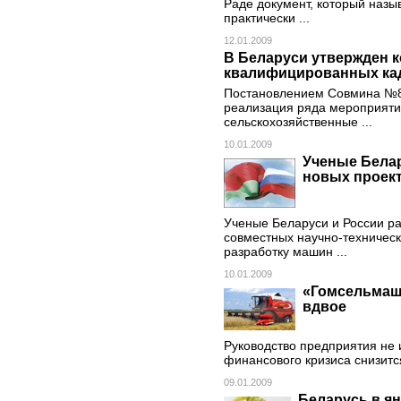
Раде документ, который наз
практически ...
12.01.2009
В Беларуси утвержден 
квалифицированных кад
Постановлением Совмина №8 
реализация ряда мероприяти
сельскохозяйственные ...
10.01.2009
Ученые Белар
новых проек
Ученые Беларуси и России ра
совместных научно-техничес
разработку машин ...
10.01.2009
«Гомсельмаш»
вдвое
Руководство предприятия не и
финансового кризиса снизитс
09.01.2009
Беларусь в я