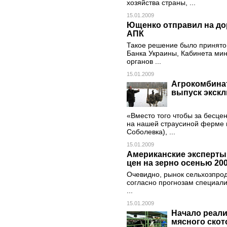
хозяйства страны, ...
15.01.2009
Ющенко отправил на до
АПК
Такое решение было принято
Банка Украины, Кабинета мин
органов ...
15.01.2009
Агрокомбина
выпуск экскл
«Вместо того чтобы за бесце
на нашей страусиной ферме 
Соболевка), ...
15.01.2009
Американские эксперты
цен на зерно осенью 200
Очевидно, рынок сельхозпрод
согласно прогнозам специали
...
15.01.2009
Начало реал
мясного скот