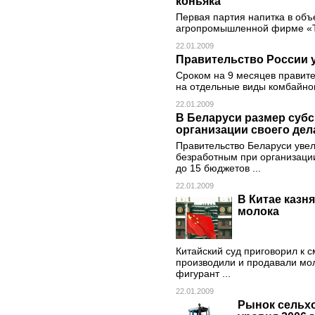
коньяка
Первая партия напитка в объ
агропромышленной фирме «Т
22.01.2009
Правительство России 
Сроком на 9 месяцев правит
на отдельные виды комбайно
22.01.2009
В Беларуси размер суб
организации своего дел
Правительство Беларуси уве
безработным при организаци
до 15 бюджетов ...
22.01.2009
В Китае казн
молока
Китайский суд приговорил к с
производили и продавали мо
фигурант ...
22.01.2009
Рынок сельхо