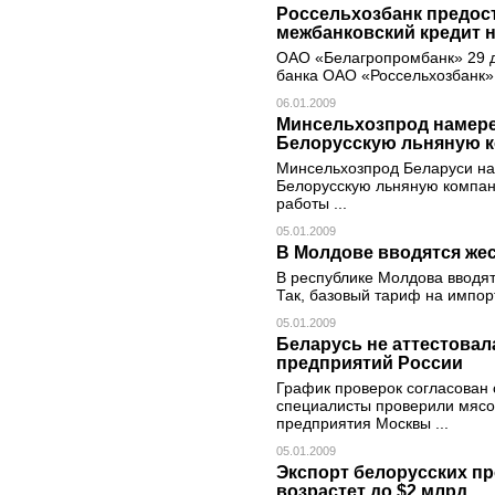
Россельхозбанк предос
межбанковский кредит н
ОАО «Белагропромбанк» 29 де
банка ОАО «Россельхозбанк» 
06.01.2009
Минсельхозпрод намере
Белорусскую льняную 
Минсельхозпрод Беларуси на
Белорусскую льняную компан
работы ...
05.01.2009
В Молдове вводятся жес
В республике Молдова вводят
Так, базовый тариф на импор
05.01.2009
Беларусь не аттестова
предприятий России
График проверок согласован 
специалисты проверили мяс
предприятия Москвы ...
05.01.2009
Экспорт белорусских пр
возрастет до $2 млрд.