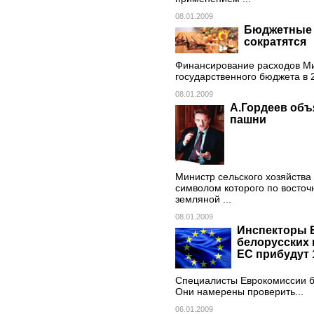
08.01.2009
Бюджетные 
сократятся
Финансирование расходов Ми
государственного бюджета в 
08.01.2009
А.Гордеев объ
пашни
Министр сельского хозяйства
символом которого по восто
земляной ...
08.01.2009
Инспекторы 
белорусских 
ЕС прибудут 
Специалисты Еврокомиссии бу
Они намерены проверить...
06.01.2009