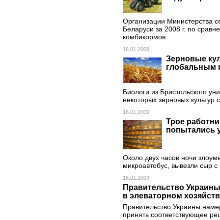
Организации Министерства се
Беларуси за 2008 г. по сравн
комбикормов
16.01.2009
Зерновые кул
глобальным 
Биологи из Бристольского ун
некоторых зерновых культур 
16.01.2009
Трое работн
попытались у
Около двух часов ночи злоум
микроавтобус, вывезли сыр с 
16.01.2009
Правительство Украины
в элеваторном хозяйств
Правительство Украины наме
принять соответствующее ре