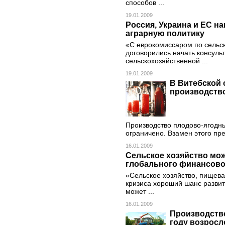
способов ...
19.01.2009
Россия, Украина и ЕС 
аграрную политику
«С еврокомиссаром по сельс
договорились начать консуль
сельскохозяйственной ...
19.01.2009
В Витебской 
производств
Производство плодово-ягодны
ограничено. Взамен этого пр
16.01.2009
Сельское хозяйство мож
глобального финансовог
«Сельское хозяйство, пищев
кризиса хороший шанс развити
может ...
16.01.2009
Производство
году возросл