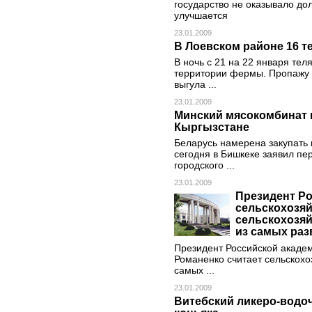
государство не оказывало до
улучшается
23.01.2009
В Лоевском районе 16 т
В ночь с 21 на 22 января те
территории фермы. Пропажу с
выгула ...
23.01.2009
Минский мясокомбинат н
Кыргызстане
Беларусь намерена закупать 
сегодня в Бишкеке заявил пе
городского ...
23.01.2009
Президент Р
сельскохозяй
сельскохозя
из самых раз
Президент Российской акаде
Романенко считает сельскохо
самых ...
23.01.2009
Витебский ликеро-водоч