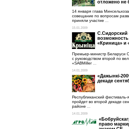
отложено не 
14 января глава Минсельхоза
совещание по вопросам разви
приняли участие ...
15.01.2009
С.Сидорский 
возможность 
«Криница» и 
Премьер-министр Беларуси Се
с руководством второй по ве
«SABMiller ...
14.01.2009
«Дажынкі-200
декаде сентя
Республиканский фестиваль-
пройдет во второй декаде се
районе ...
14.01.2009
«Бобруйскаг
право марки
знаком СЕ