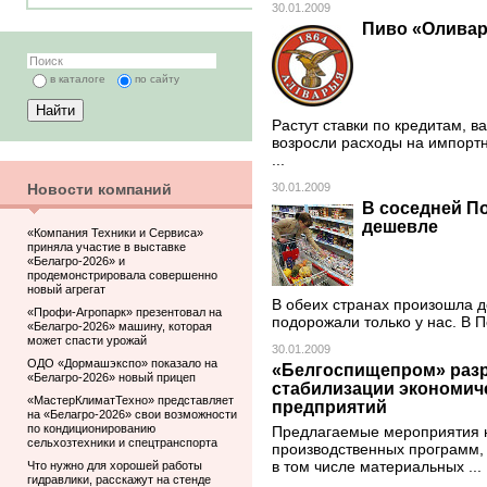
30.01.2009
Пиво «Оливар
в каталоге
по сайту
Растут ставки по кредитам, в
возросли расходы на импортн
...
Новости компаний
30.01.2009
В соседней П
дешевле
«Компания Техники и Сервиса»
приняла участие в выставке
«Белагро-2026» и
продемонстрировала совершенно
новый агрегат
В обеих странах произошла д
«Профи-Агропарк» презентовал на
подорожали только у нас. В 
«Белагро-2026» машину, которая
может спасти урожай
30.01.2009
ОДО «Дормашэкспо» показало на
«Белгоспищепром» разр
«Белагро-2026» новый прицеп
стабилизации экономиче
«МастерКлиматТехно» представляет
предприятий
на «Белагро-2026» свои возможности
по кондиционированию
Предлагаемые мероприятия 
сельхозтехники и спецтранспорта
производственных программ,
Что нужно для хорошей работы
в том числе материальных ...
гидравлики, расскажут на стенде