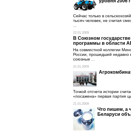
уровня 2006 
Сейчас только в сельскохозя
тысяч человек, не считая сме
...
22.01.2009
В Союзном государстве
программы в области А
На совместной коллегии Мин
России, прошедшей недавно в
союзные ...
21.01.2009
Агрокомбинат
Точкой отсчета истории счита
«посажена» первая партия ц
21.01.2009
Что пишем, а 
Беларуси объ