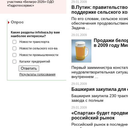
участника «Белагро-2026» ОДО
29.01.2009
«Гидротехсервис»
В.Путин: правительство
поддержке сельского хо
По его словам, сельское хоз
Опрос
обеспечения продовольственн
Задача ...
Какие разделы infobaza.by вам
29.01.2009
наиболее интересны?
Продажи белор
Новости транспорта
в 2009 году Ми
Новости сельского хоз-ва
Новости промышленности
Каталог предприятий
Первый замминистра констати
неудовлетворительная ситуац
Результаты голосования
внутреннем ...
29.01.2009
Башкирия закупила для 
Башкирия закупила 230 тракт
завода с полным
29.01.2009
«Спартак» будет продвиг
российский рынок
Российский рынок в последне