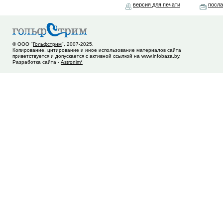
версия для печати
посла
© ООО "
Гольфстрим
", 2007-2025.
Копирование, цитирование и иное использование материалов сайта
приветствуется и допускается с активной ссылкой на www.infobaza.by.
Разработка сайта -
Astronim*