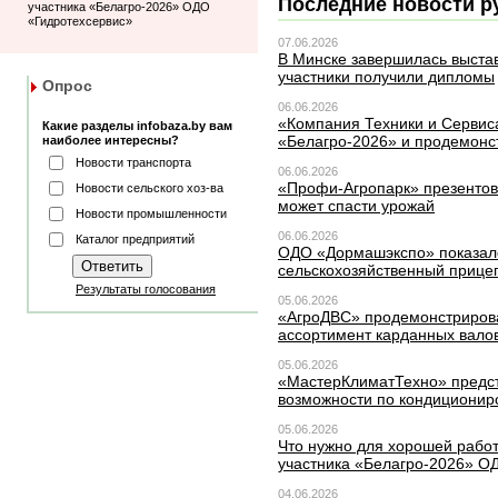
Последние новости р
участника «Белагро-2026» ОДО
«Гидротехсервис»
07.06.2026
В Минске завершилась выста
участники получили дипломы
Опрос
06.06.2026
«Компания Техники и Сервиса
Какие разделы infobaza.by вам
наиболее интересны?
«Белагро-2026» и продемонс
Новости транспорта
06.06.2026
«Профи-Агропарк» презентов
Новости сельского хоз-ва
может спасти урожай
Новости промышленности
06.06.2026
Каталог предприятий
ОДО «Дормашэкспо» показал
сельскохозяйственный прице
Результаты голосования
05.06.2026
«АгроДВС» продемонстриров
ассортимент карданных вало
05.06.2026
«МастерКлиматТехно» предст
возможности по кондиционир
05.06.2026
Что нужно для хорошей работ
участника «Белагро-2026» О
04.06.2026