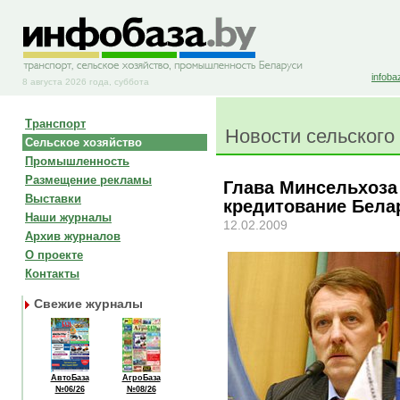
infoba
8 августа 2026 года, суббота
Транспорт
Новости сельского
Сельское хозяйство
Промышленность
Размещение рекламы
Глава Минсельхоза
Выставки
кредитование Бела
Наши журналы
12.02.2009
Архив журналов
О проекте
Контакты
Свежие журналы
АвтоБаза
АгроБаза
№06/26
№08/26