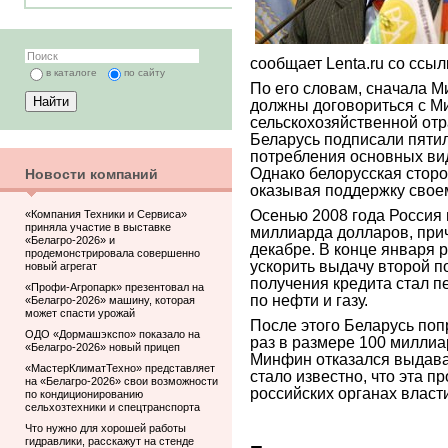
сообщает Lenta.ru со ссы
в каталоге
по сайту
По его словам, сначала 
должны договориться с М
сельскохозяйственной отр
Беларусь подписали пятил
потребления основных ви
Однако белорусская сторон
Новости компаний
оказывая поддержку свое
Осенью 2008 года Россия 
«Компания Техники и Сервиса»
приняла участие в выставке
миллиарда долларов, при
«Белагро-2026» и
декабре. В конце января 
продемонстрировала совершенно
ускорить выдачу второй 
новый агрегат
получения кредита стал п
«Профи-Агропарк» презентовал на
по нефти и газу.
«Белагро-2026» машину, которая
может спасти урожай
После этого Беларусь поп
ОДО «Дормашэкспо» показало на
раз в размере 100 миллиа
«Белагро-2026» новый прицеп
Минфин отказался выдават
«МастерКлиматТехно» представляет
стало известно, что эта п
на «Белагро-2026» свои возможности
российских органах власт
по кондиционированию
сельхозтехники и спецтранспорта
Что нужно для хорошей работы
гидравлики, расскажут на стенде