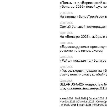
«Полымя» и «Борисовский за
«Белагро-2026» новейшую ко
04.06.2026
На стенде «ВелесТоргАгро» м
04.06.2026
Самый большой кормораздатч
03.06.2026
На «Белагро-2026» выбрали
03.06.2026
«Евроспецдизель» проконсуль
ремонта топливных систем
03.06.2026
«Райф» показал на «Белагро-
02.06.2026
«Гомсельмаш» показал на «Б
смену популярному комбайн
02.06.2026
BELARUS-5425 мощностью 540
представлены на стенде МТЗ
Июнь 2026
|
Май 2026
|
Апрель 2026
|
Ноябрь 2025
|
Октябрь 2025
|
Сентябр
|
Апрель 2025
|
Март 2025
|
Февраль 2