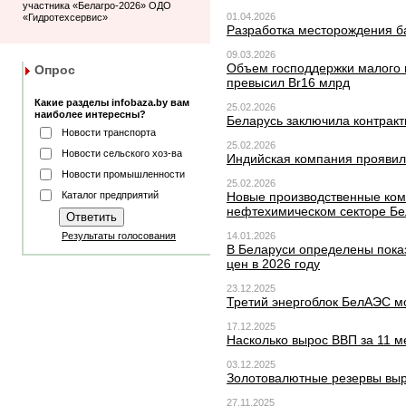
участника «Белагро-2026» ОДО
01.04.2026
«Гидротехсервис»
Разработка месторождения ба
09.03.2026
Объем господдержки малого и
Опрос
превысил Br16 млрд
Какие разделы infobaza.by вам
25.02.2026
наиболее интересны?
Беларусь заключила контракт
Новости транспорта
25.02.2026
Новости сельского хоз-ва
Индийская компания проявил
Новости промышленности
25.02.2026
Каталог предприятий
Новые производственные ком
нефтехимическом секторе Бе
Результаты голосования
14.01.2026
В Беларуси определены пока
цен в 2026 году
23.12.2025
Третий энергоблок БелАЭС мо
17.12.2025
Насколько вырос ВВП за 11 м
03.12.2025
Золотовалютные резервы выр
27.11.2025