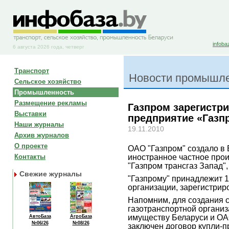
infoba
6 августа 2026 года, четверг
Транспорт
Новости промышл
Сельское хозяйство
Промышленность
Размещение рекламы
Газпром зарегистр
Выставки
предприятие «Газп
Наши журналы
19.11.2010
Архив журналов
О проекте
ОАО "Газпром" создало в
иностранное частное про
Контакты
"Газпром трансгаз Запад"
Свежие журналы
"Газпрому" принадлежит 
организации, зарегистрир
Напомним, для создания 
газотранспортной органи
имуществу Беларуси и ОАО
АвтоБаза
АгроБаза
№06/26
№08/26
заключен договор купли-п