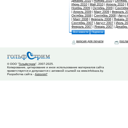
Декабрь 2010
|
Ноябрь 2010
|
Октябрь
Июнь 2010
|
Май 2010
|
Апрель 2010
|
Ноябрь 2009
|
Октябрь 2009
|
Сентябр
|
Апрель 2009
|
Март 2009
|
Февраль 2
Октябрь 2008
|
Сентябрь 2008
|
Август
|
Март 2008
|
Февраль 2008
|
Январь 2
Сентябрь 2007
|
Август 2007
|
Июль 20
Февраль 2007
|
Январь 2007
|
Декабрь
Все новости
Подписка
версия для печати
посла
© ООО "
Гольфстрим
", 2007-2025.
Копирование, цитирование и иное использование материалов сайта
приветствуется и допускается с активной ссылкой на www.infobaza.by.
Разработка сайта -
Astronim*