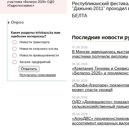
участника «Белагро-2026» ОДО
Республиканский фестива
«Гидротехсервис»
"Дажынкi-2011" проходил в
БЕЛТА
Опрос
Какие разделы infobaza.by вам
наиболее интересны?
Последние новости р
Новости транспорта
07.06.2026
Новости сельского хоз-ва
В Минске завершилась выста
Новости промышленности
участники получили дипломы
Каталог предприятий
06.06.2026
«Компания Техники и Сервиса
«Белагро-2026» и продемонс
Результаты голосования
06.06.2026
«Профи-Агропарк» презентов
может спасти урожай
06.06.2026
ОДО «Дормашэкспо» показал
сельскохозяйственный прице
05.06.2026
«АгроДВС» продемонстриров
ассортимент карданных вало