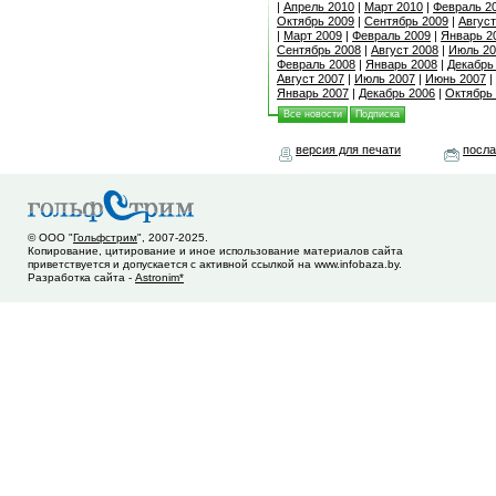
|
Апрель 2010
|
Март 2010
|
Февраль 2
Октябрь 2009
|
Сентябрь 2009
|
Август
|
Март 2009
|
Февраль 2009
|
Январь 2
Сентябрь 2008
|
Август 2008
|
Июль 20
Февраль 2008
|
Январь 2008
|
Декабрь
Август 2007
|
Июль 2007
|
Июнь 2007
|
Январь 2007
|
Декабрь 2006
|
Октябрь
Все новости
Подписка
версия для печати
посла
© ООО "
Гольфстрим
", 2007-2025.
Копирование, цитирование и иное использование материалов сайта
приветствуется и допускается с активной ссылкой на www.infobaza.by.
Разработка сайта -
Astronim*