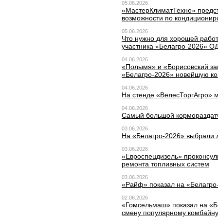
05.06.2026
«МастерКлиматТехно» предст
возможности по кондиционир
05.06.2026
Что нужно для хорошей работ
участника «Белагро-2026» О
04.06.2026
«Полымя» и «Борисовский за
«Белагро-2026» новейшую ко
04.06.2026
На стенде «ВелесТоргАгро» м
04.06.2026
Самый большой кормораздатч
03.06.2026
На «Белагро-2026» выбрали
03.06.2026
«Евроспецдизель» проконсуль
ремонта топливных систем
03.06.2026
«Райф» показал на «Белагро-
02.06.2026
«Гомсельмаш» показал на «Б
смену популярному комбайн