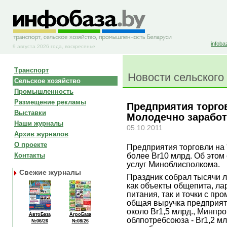
infoba
9 августа 2026 года, воскресенье
Транспорт
Новости сельского
Сельское хозяйство
Промышленность
Размещение рекламы
Предприятия торго
Выставки
Молодечно заработ
Наши журналы
05.10.2011
Архив журналов
О проекте
Предприятия торговли на
более Br10 млрд. Об этом
Контакты
услуг Миноблисполкома.
Свежие журналы
Праздник собрал тысячи 
как объекты общепита, ла
питания, так и точки с п
общая выручка предприят
около Br1,5 млрд., Минпро
АвтоБаза
АгроБаза
облпотребсоюза - Br1,2 мл
№06/26
№08/26