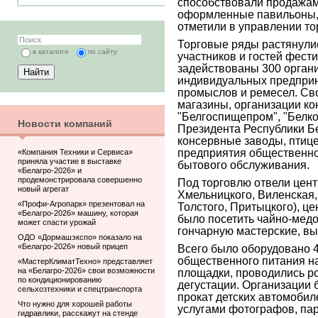
способствовали продажам 
оформленные павильоны, 
отметили в управлении тор
Торговые ряды растянулис
в каталоге
по сайту
участников и гостей фест
задействованы 300 органи
индивидуальных предприн
промыслов и ремесел. Св
магазины, организации ко
"Белгоспищепром", "Белк
Новости компаний
Президента Республики Б
консервные заводы, птиц
предприятия общественно
«Компания Техники и Сервиса»
приняла участие в выставке
бытового обслуживания.
«Белагро-2026» и
продемонстрировала совершенно
Под торговлю отвели цен
новый агрегат
Хмельницкого, Виленская,
«Профи-Агропарк» презентовал на
Толстого, Притыцкого), ц
«Белагро-2026» машину, которая
было посетить чайно-медо
может спасти урожай
гончарную мастерские, вы
ОДО «Дормашэкспо» показало на
«Белагро-2026» новый прицеп
Всего было оборудовано 4
общественного питания на
«МастерКлиматТехно» представляет
на «Белагро-2026» свои возможности
площадки, проводились р
по кондиционированию
дегустации. Организации
сельхозтехники и спецтранспорта
прокат детских автомобил
Что нужно для хорошей работы
услугами фотографов, па
гидравлики, расскажут на стенде